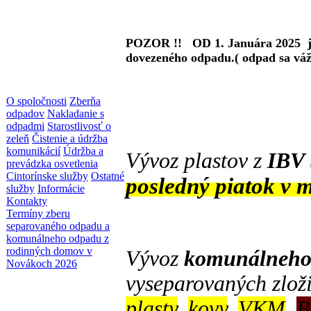
POZOR !!
OD 1. Januára 2025
dovezeného odpadu.( odpad sa váži
O spoločnosti
Zberňa
odpadov
Nakladanie s
odpadmi
Starostlivosť o
zeleň
Čistenie a údržba
komunikácií
Údržba a
Vývoz plastov z
IBV 
prevádzka osvetlenia
Cintorínske služby
Ostatné
posledný piatok v m
služby
Informácie
Kontakty
Termíny zberu
separovaného odpadu a
komunálneho odpadu z
rodinných domov v
Vývoz
komunálneho 
Novákoch 2026
vyseparovaných zlož
plasty
,
kovy
,
VKM
,
B