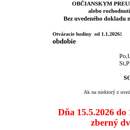
OBČIANSKYM PREUKAZ
alebo rozhodnut
Bez uvedeného dokladu 
:
Otváracie hodiny
od 1.1.2026
obdobie
(ap
Po
St
S
Ak na niektorý z uved
Dňa 15.5.2026 do 
zberný d